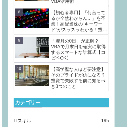
VBA活用術
【初心者専用】「何言って
るか全然わからん…」を卒
業！高配当株の"キーワー
ド"がスラスラわかる！投資
の不安を楽しみに変える言
葉7選
「翌月の0日」が正解？
VBAで月末日を確実に取得
するスマートな計算式【コ
ピペOK】
【高学歴な人ほど要注意】
そのプライドが仇になる？
投資で失敗する前に知るべ
き3つのこと
カテゴリー
ITスキル
195