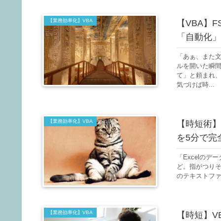
【業務効率化】VBA
【VBA】F
「自動化」
「あぁ、また文
ルを開いた瞬
て」と頼まれ、
気づけば時...
【業務効率化】VBA
【時短術】V
を5分で完
「Excelの
ど。指がつり
のテキストファイ
【業務効率化】VBA
【時短】V