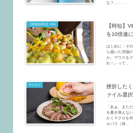
な？…… ...
【業務効率化】VBA
【時短】VB
を10倍速
はじめに：そ
ら届いた30個
か。マウスを
れ！』って...
ITスキル
挫折したくな
ァイル選択
「あぁ、また
を書き換えな
かくマクロを作
ルパス（保...