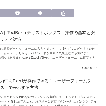
 VBA】TextBox（テキストボックス）操作の基本と安
リティ対策
の顧客データをフォームに入力するのか… 。1件ずつコピペするだけ
わっちゃう…。しかも、パスワードが画面に丸見えなのも気になる
経験はありませんか？Excel VBAの「ユーザーフォーム」に配置でき
2026.08.07
入力中もExcelが操作できる！ユーザーフォームを
ス」で表示する方法
でエクセルが触れないの？」VBAを勉強して、ようやく自作の入力フ
rForm）を作れた時のこと。意気揚々と実行ボタンを押したものの、フォ
る間は、後ろのエクセルシートを1ミリも動かせない…。結局、シー