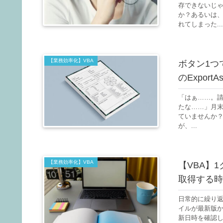
存できないじ
か？あるいは
れてしまった...
【業務効率化】VBA
ボタン1つで
のExport
「はぁ……。請
たな……」月
ていませんか？
が、...
【業務効率化】VBA
【VBA】
取得する時
日常的に繰り
イルが最新版か
新日時を確認