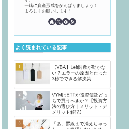
一緒に資産形成をがんばりましょう！
よろしくお願いします！
よく読まれている記事
【VBA】Left関数が動かな
い!? エラーの原因とたった
3秒でできる解決策
VYMはETFか投資信託どっ
ちで買うべきか？【投資方
法の選び方｜メリット・デ
メリット解説】
「あ、罫線まで消えちゃっ