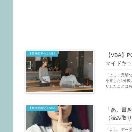
【業務効率化】VBA
【VBA】
マイドキュ
「よし！完璧
を渡した1分後
リしたことはありま
【業務効率化】VBA
「あ、書き
（読み取り
「よし、データ