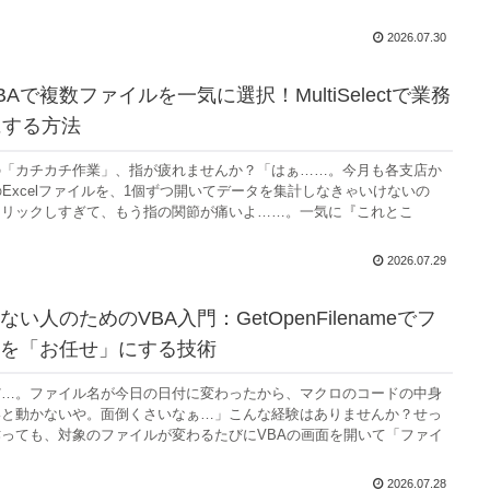
2026.07.30
Aで複数ファイルを一気に選択！MultiSelectで業務
にする方法
の「カチカチ作業」、指が疲れませんか？「はぁ……。今月も各支店か
のExcelファイルを、1個ずつ開いてデータを集計しなきゃいけないの
クリックしすぎて、もう指の関節が痛いよ……。一気に『これとこ
2026.07.29
い人のためのVBA入門：GetOpenFilenameでフ
を「お任せ」にする技術
だ…。ファイル名が今日の日付に変わったから、マクロのコードの中身
いと動かないや。面倒くさいなぁ…」こんな経験はありませんか？せっ
っても、対象のファイルが変わるたびにVBAの画面を開いて「ファイ
2026.07.28