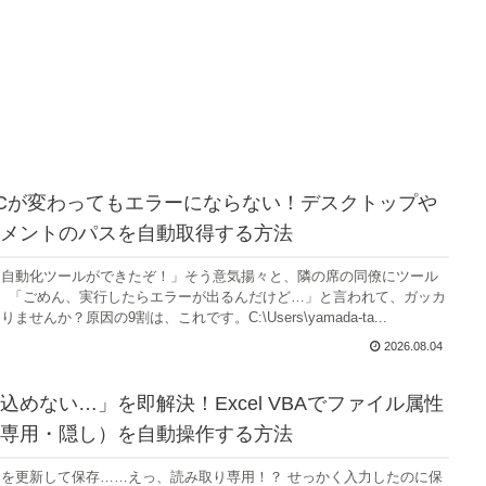
PCが変わってもエラーにならない！デスクトップや
メントのパスを自動取得する方法
な自動化ツールができたぞ！」そう意気揚々と、隣の席の同僚にツール
。「ごめん、実行したらエラーが出るんだけど…」と言われて、ガッカ
せんか？原因の9割は、これです。C:\Users\yamada-ta...
2026.08.04
込めない…」を即解決！Excel VBAでファイル属性
専用・隠し）を自動操作する方法
を更新して保存……えっ、読み取り専用！？ せっかく入力したのに保