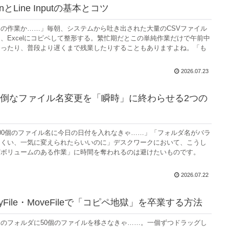
とLine Inputの基本とコツ
の作業か……」毎朝、システムから吐き出された大量のCSVファイル
、Excelにコピペして整形する。繁忙期だとこの単純作業だけで午前中
まったり、普段より遅くまで残業したりすることもありますよね。「も
2026.07.23
面倒なファイル名変更を「瞬時」に終わらせる2つの
00個のファイル名に今日の日付を入れなきゃ……」「フォルダ名がバラ
にくい、一気に変えられたらいいのに」デスクワークにおいて、こうし
どボリュームのある作業」に時間を奪われるのは避けたいものです。
2026.07.22
pyFile・MoveFileで「コピペ地獄」を卒業する方法
のフォルダに50個のファイルを移さなきゃ……。一個ずつドラッグし