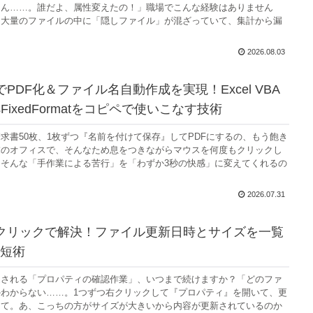
ゃん……。誰だよ、属性変えたの！」職場でこんな経験はありません
、大量のファイルの中に「隠しファイル」が混ざっていて、集計から漏
2026.08.03
PDF化＆ファイル名自動作成を実現！Excel VBA
AsFixedFormatをコピペで使いこなす技術
求書50枚、1枚ずつ『名前を付けて保存』してPDFにするの、もう飽き
末のオフィスで、そんなため息をつきながらマウスを何度もクリックし
そんな「手作業による苦行」を「わずか3秒の快感」に変えてくれるの
2026.07.31
1クリックで解決！ファイル更新日時とサイズを一覧
短術
返される「プロパティの確認作業」、いつまで続けますか？「どのファ
わからない……。1つずつ右クリックして『プロパティ』を開いて、更
して。あ、こっちの方がサイズが大きいから内容が更新されているのか