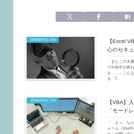
【業務効率化】VBA
【Excel
心のセキュ
「またこの大量
で午前中が終
な……」こんな
る「T...
【業務効率化】VBA
【VBA】
「モードレ
「…えっ、なん
ォーム（Use
ームが開いてい