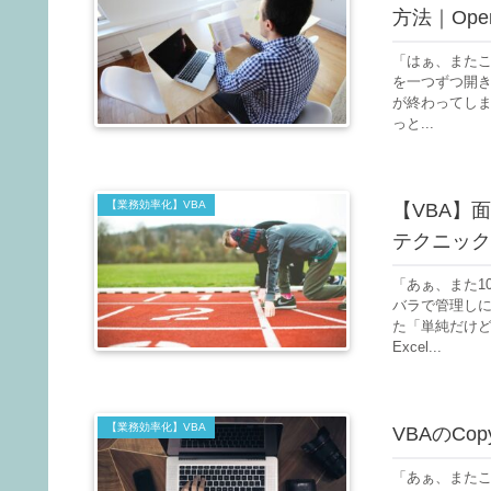
方法｜Open
「はぁ、またこ
を一つずつ開き
が終わってし
っと...
【業務効率化】VBA
【VBA】
テクニック
「あぁ、また1
バラで管理し
た「単純だけ
Excel...
【業務効率化】VBA
VBAのCo
「あぁ、またこ