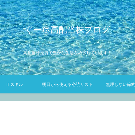
ぐー＠高配当株ブログ
高配当株投資で豊かな生活をめざしています！
ITスキル
明日から使える必読リスト
無理しない節