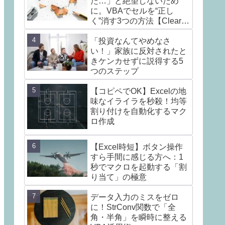
た…」と絶望しないため
に。VBAでセルを“正し
く”消す3つの方法【Clear /
ClearContents /
ClearFormats】
「投資なんてやめなさ
い！」家族に反対されたと
きケンカせずに説得する5
つのステップ
【コピペでOK】Excelの地
味なイライラを秒殺！均等
割り付けを自動化するマク
ロ作成
【Excel時短】ボタン操作
すら手間に感じる方へ：1
秒でマクロを起動する「割
り当て」の極意
データ入力のミスをゼロ
に！StrConv関数で「全
角・半角」を瞬時に整える