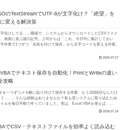
SOのTextStreamでUTF-8が文字化け？「絶望」を
に変える解決策
字化けしてる…」職場で、システムからダウンロードしたCSVファイ
間、画面に並ぶ謎の記号。上司からは「これ、今日中に集計しておい
手作業で1つずつ「名前を付けて保存」から文字コードを変える作業。
2026.07.27
BAでテキスト保存を自動化！PrintとWriteの違い
全攻略
データを一つずつメモ帳に貼り付けて保存する作業、もう100回目なんだけ
そう……」そんな経験はありませんか？私も昔システムに取り込むため
ルを毎日手動で作っていました。実は、Excel VBAを使えば、...
2026.07.24
BAでCSV・テキストファイルを効率よく読み込む