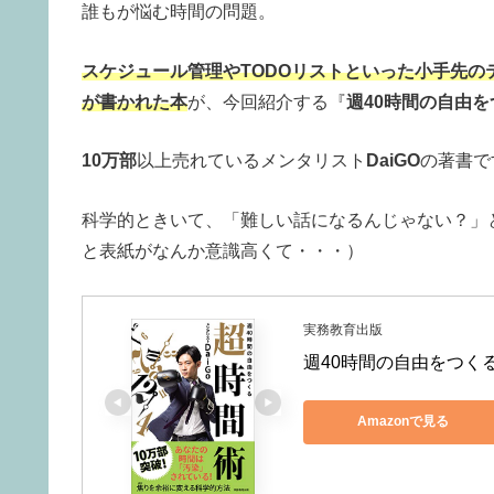
誰もが悩む時間の問題。
スケジュール管理やTODOリストといった小手先
が書かれた本
が、今回紹介する『
週40時間の自由
10万部
以上売れているメンタリスト
DaiGO
の著書で
科学的ときいて、「難しい話になるんじゃない？」
と表紙がなんか意識高くて・・・）
実務教育出版
週40時間の自由をつく
Amazonで見る