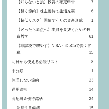
【知らないと損】投資の確定申告
7
【賢く節約】株主優待で生活充実
6
【超低リスク】国債で守りの資産形成
1
【迷ったら原点へ】本質を見抜くための投
資哲学
61
【非課税で増やす】NISA・iDeCoで賢く節
税
15
明日から使える必読リスト
8
未分類
1
無理しない節約
23
運用進捗
14
高配当＆優待銘柄
34
決算注目銘柄
15