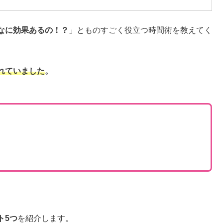
なに効果あるの！？
」とものすごく役立つ時間術を教えてく
れていました
。
ト5つ
を紹介します。