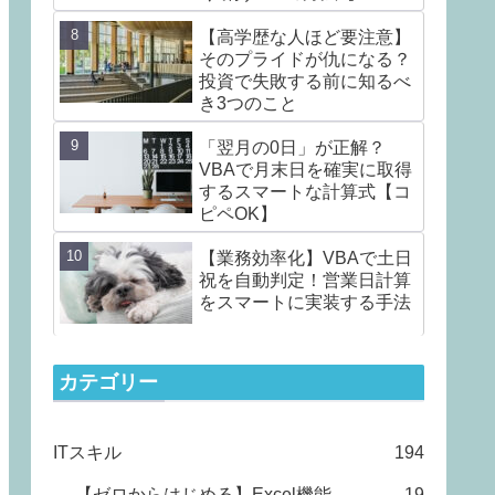
ClearContents /
ClearFormats】
【高学歴な人ほど要注意】
そのプライドが仇になる？
投資で失敗する前に知るべ
き3つのこと
「翌月の0日」が正解？
VBAで月末日を確実に取得
するスマートな計算式【コ
ピペOK】
【業務効率化】VBAで土日
祝を自動判定！営業日計算
をスマートに実装する手法
カテゴリー
ITスキル
194
【ゼロからはじめる】Excel機能
19