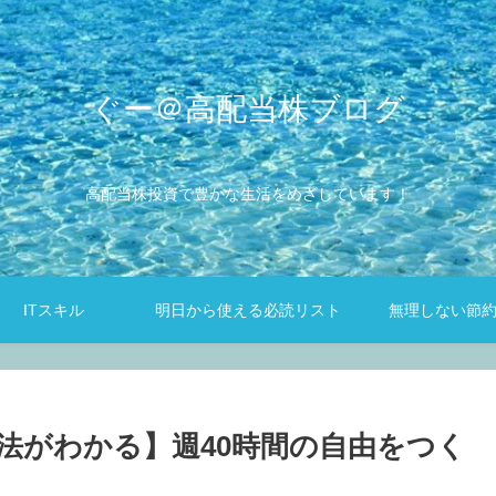
ぐー＠高配当株ブログ
高配当株投資で豊かな生活をめざしています！
ITスキル
明日から使える必読リスト
無理しない節
法がわかる】週40時間の自由をつく