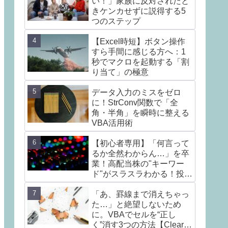
い！」家族に反対されたと
きケンカせずに説得する5
つのステップ
【Excel時短】ボタン操作
すら手間に感じる方へ：1
秒でマクロを起動する「割
り当て」の極意
データ入力のミスをゼロ
に！StrConv関数で「全
角・半角」を瞬時に整える
VBA活用術
【初心者専用】「何言って
るか全然わからん…」を卒
業！高配当株の"キーワー
ド"がスラスラわかる！投資
の不安を楽しみに変える言
葉7選
「あ、罫線まで消えちゃっ
た…」と絶望しないため
に。VBAでセルを“正し
く”消す3つの方法【Clear /