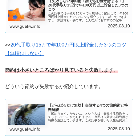
【失敗しない節約術！誰でもお金が貯まる！】
20代手取り15万で年100万円以上貯金した3つの
コツ
この記事では手取り15万円でも無理なく節約して、年100
万円以上貯金した3つのコツを紹介します。誰でもできま
すし、家計簿も不要です。こんな人におすすめの記事「節
約したいけど何からすればいいのか分からない・・・」
2025.08.10
www.guakw.info
「なぜか節約が続かない・・・」...
>>
20代手取り15万で年100万円以上貯金した3つのコツ
【無理はしない】
節約は小さいところばかり見ていると失敗します。
どういう節約が失敗するか紹介しています。
【がんばるだけ無駄】失敗する4つの節約術と特
徴解説
「節約うまくいかない…」という人は、失敗する節約をし
てしまっているかもしれません。今回は失敗する節約術と
特徴を解説していきます。この記事を書いた人生活費月5
万円以内毎月の給料の60％以上貯金年100万円以上貯金達
成節約することで趣味を存分に...
2025.08.10
www.guakw.info