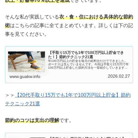
以上・貯蓄率70％以上を達成
できています。
そんな私が実践している
衣・食・住における具体的な節約
術
はこちらの記事に全てまとめています。詳しくは下の記
事を見てください。
【手取り15万でも1年で100万円以上貯金でき
た！】節約テクニック21選
年100万円以上の貯金を毎月の給料分だけでできました。
ボーナスは含んでいませんです。今回は手取り15万円で年
100万円以上貯金した節約方法を一挙紹介していきます。
まずカンタンに自己紹介を。手取り15万円節約で年100万
円以上貯金継続家計簿は...
2026.02.27
www.guakw.info
＞＞
【20代手取り15万でも1年で100万円以上貯金】節約
テクニック21選
節約のコツは支出の理解
です。