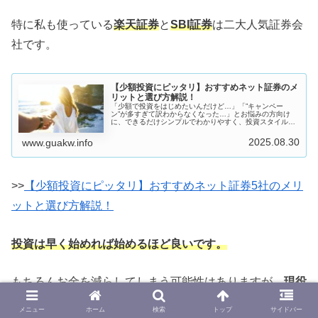
特に私も使っている
楽天証券
と
SBI証券
は二大人気証券会
社です。
【少額投資にピッタリ】おすすめネット証券のメ
リットと選び方解説！
「少額で投資をはじめたいんだけど…」「”キャンペー
ン”が多すぎて訳わからなくなった…」とお悩みの方向け
に、できるだけシンプルでわかりやすく、投資スタイルに
合ったネット証券会社と選び方を解説します。そのため、
この記事では短期間のお得なキャンペ...
2025.08.30
www.guakw.info
>>
【少額投資にピッタリ】おすすめネット証券5社のメリ
ットと選び方解説！
投資は早く始めれば始めるほど良いです。
もちろんお金を減らしてしまう可能性はありますが、
現役
時代から経済的に豊かになることも夢ではなくなるかもし
メニュー
ホーム
検索
トップ
サイドバー