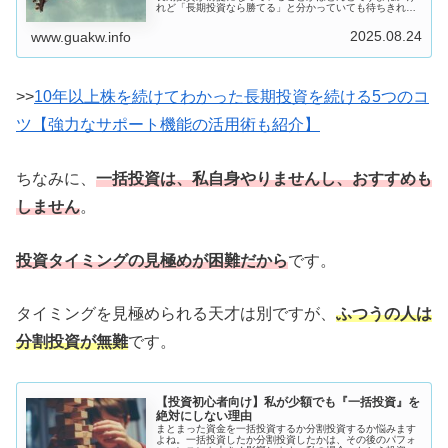
れど「長期投資なら勝てる」と分かっていても待ちきれ
ず、少しの値動きで売買してしまったりしていませんか。
「本来ならもっと利益を伸ばせたのに...
2025.08.24
www.guakw.info
>>
10年以上株を続けてわかった長期投資を続ける5つのコ
ツ【強力なサポート機能の活用術も紹介】
ちなみに、
一括投資は、私自身やりませんし、おすすめも
しません
。
投資タイミングの見極めが困難だから
です。
タイミングを見極められる天才は別ですが、
ふつうの人は
分割投資が無難
です。
【投資初心者向け】私が少額でも『一括投資』を
絶対にしない理由
まとまった資金を一括投資するか分割投資するか悩みます
よね。一括投資したか分割投資したかは、その後のパフォ