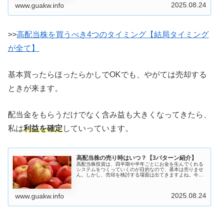
です。私も高配当株投資をメ...
2025.08.24
www.guakw.info
>>
高配当株を買うべき4つのタイミング【結局タイミング
が全て】
基本買ったらほったらかしでOKでも、やがては売却する
ときが来ます。
配当金をもらうだけでなく含み益も大きくなってきたら、
私は
利益を確定
していっています。
高配当株の売り時はいつ？【3パターン紹介】
高配当株投資は、四半期や半年ごとにお金を生んでくれる
システムをつくっていくのが目的なので、基本は売りませ
ん。しかし、売却を検討する場面は出てきますよね。今回
は高配当株の売りどきを紹介していきたいと思います。
「高配当株はいつ売却したらいいの？...
2025.08.24
www.guakw.info