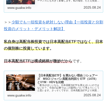
ーマンスにも大きく影響します。私の場合、たとえ投資資
金が30万円以下と少額であっても、自分にとってまとまっ
た資金であれば一括投資は絶対に...
2025.08.24
www.guakw.info
＞＞
少額でも一括投資を絶対しない理由【一括投資と分割
投資のメリット・デメリット解説】
私自身は高配当株投資では日本高配当ETFではなく、日本
の個別株に投資しています
。
日本高配当ETFは構成銘柄が微妙だから
です。
【日本高配当ETF】を買わない理由｜iシェアー
ズ MSCI ジャパン高配当利回り ETF（1478）
とVYM・HDVを比較
「配当がほしいなら、日本高配当ETFを買えばいいのでは
ないか？」今回の記事ではこの疑問について考えていこう
と思います。さっそくですが、日本高配当ETFより米国高
配当ETFの方がいいというのが今回の記事の結論です。今
2025.08.24
www.guakw.info
回の記事の結論配当利回りも...