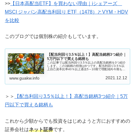
>>
【日本高配当ETF】を買わない理由｜iシェアーズ
MSCI ジャパン高配当利回り ETF（1478）とVYM・HDV
を比較
このブログでは個別株の紹介もしています。
【配当利回り3.5％以上！】高配当銘柄3つ紹介｜
5万円以下で買える銘柄も
この記事では配当利回り3.5％以上の高配当銘柄を3つ紹介
します。この3銘柄の特徴は6つです。配当利回り3.5％以
上自己資本比率40％以上過去5～10期で増配傾向今期も財
務または業績が好調株高の今でも株価的に十分狙える決算
月：3月というわけで...
2021.12.12
www.guakw.info
＞＞
【配当利回り3.5％以上！】高配当銘柄3つ紹介｜5万
円以下で買える銘柄も
これから少額からでも投資をはじめようと方におすすめの
証券会社は
ネット証券
です。