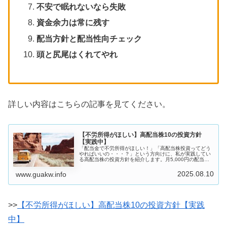
不安で眠れないなら失敗
資金余力は常に残す
配当方針と配当性向チェック
頭と尻尾はくれてやれ
詳しい内容はこちらの記事を見てください。
【不労所得がほしい】高配当株10の投資方針
【実践中】
「配当金で不労所得がほしい！」「高配当株投資ってどう
やればいいの・・・？」という方向けに、私が実践してい
る高配当株の投資方針を紹介します。月5,000円の配当金
でも生活費の一部が賄えるので、魅力的ですよね。私自
身、手取り15万と低収入ですが...
2025.08.10
www.guakw.info
>>
【不労所得がほしい】高配当株10の投資方針【実践
中】