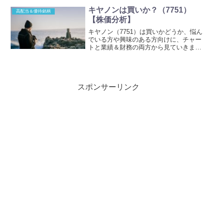
い銘柄です。この記事はこんな疑問や悩
キヤノンは買いか？（7751）
高配当＆優待銘柄
みのある方向...
【株価分析】
キヤノン（7751）は買いかどうか、悩ん
でいる方や興味のある方向けに、チャー
トと業績＆財務の両方から見ていきま
す。結論落ちるナイフを掴む勇気がある
なら、今買うのはあり。もう一段下げる
かもしれないと不安なら、今のレンジが
しっかり底値圏を形成し...
スポンサーリンク