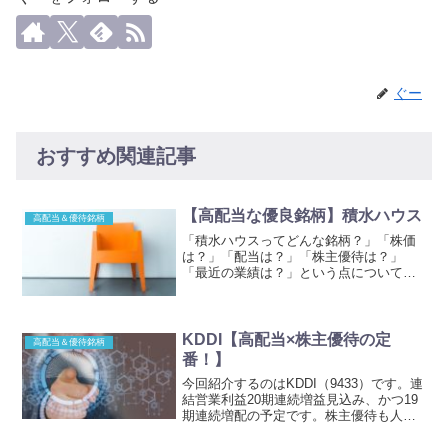
ぐー
おすすめ関連記事
【高配当な優良銘柄】積水ハウス
高配当＆優待銘柄
「積水ハウスってどんな銘柄？」「株価
は？」「配当は？」「株主優待は？」
「最近の業績は？」という点について、
前回の決算内容も振り返りながら説明し
ていこうと思います。株価積水ハウス
（1928）は時価総額およそ1兆4,200億
円。東証1部上場銘柄...
KDDI【高配当×株主優待の定
高配当＆優待銘柄
番！】
今回紹介するのはKDDI（9433）です。連
結営業利益20期連続増益見込み、かつ19
期連続増配の予定です。株主優待も人気
です。しかも隠れ優待まであります。株
式投資初心者からベテランまで人気の高