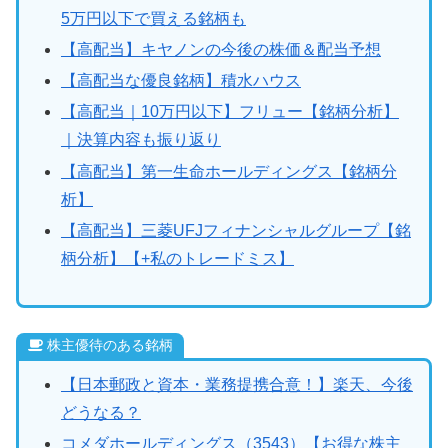
5万円以下で買える銘柄も
【高配当】キヤノンの今後の株価＆配当予想
【高配当な優良銘柄】積水ハウス
【高配当｜10万円以下】フリュー【銘柄分析】
｜決算内容も振り返り
【高配当】第一生命ホールディングス【銘柄分
析】
【高配当】三菱UFJフィナンシャルグループ【銘
柄分析】【+私のトレードミス】
株主優待のある銘柄
【日本郵政と資本・業務提携合意！】楽天、今後
どうなる？
コメダホールディングス（3543）【お得な株主