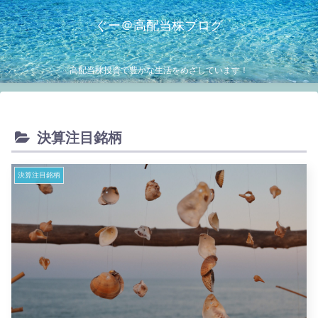
ぐー＠高配当株ブログ
高配当株投資で豊かな生活をめざしています！
決算注目銘柄
決算注目銘柄