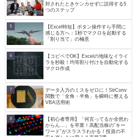
対されたときケンカせずに説得する5
つのステップ
【Excel時短】ボタン操作すら手間に
感じる方へ：1秒でマクロを起動する
「割り当て」の極意
【コピペでOK】Excelの地味なイライ
ラを秒殺！均等割り付けを自動化する
マクロ作成
データ入力のミスをゼロに！StrConv
関数で「全角・半角」を瞬時に整える
VBA活用術
【初心者専用】「何言ってるか全然わ
からん…」を卒業！高配当株の"キー
ワード"がスラスラわかる！投資の不