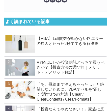
よく読まれている記事
【VBA】Left関数が動かない!? エラー
の原因とたった3秒でできる解決策
VYMはETFか投資信託どっちで買うべ
きか？【投資方法の選び方｜メリッ
ト・デメリット解説】
「あ、罫線まで消えちゃった…」と絶
望しないために。VBAでセルを“正し
く”消す3つの方法【Clear /
ClearContents / ClearFormats】
「投資なんてやめなさい！」家族に反