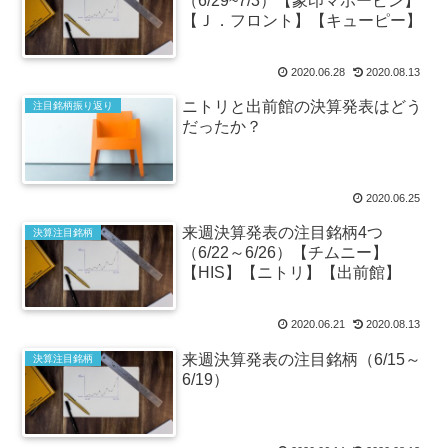
（6/29~7/3）【象印マホービン】
【Ｊ．フロント】【キューピー】
2020.06.28
2020.08.13
ニトリと出前館の決算発表はどう
注目銘柄振り返り
だったか？
2020.06.25
来週決算発表の注目銘柄4つ
決算注目銘柄
（6/22～6/26）【チムニー】
【HIS】【ニトリ】【出前館】
2020.06.21
2020.08.13
来週決算発表の注目銘柄（6/15～
決算注目銘柄
6/19）