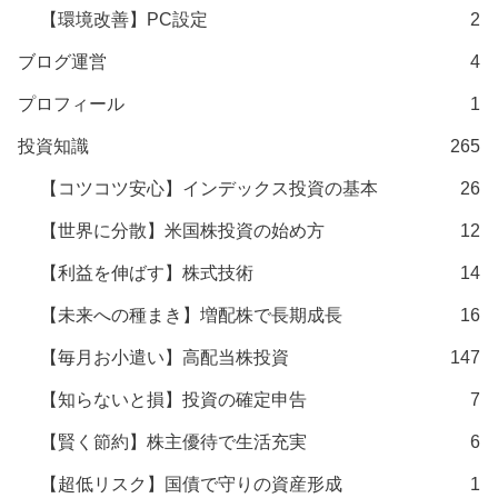
【環境改善】PC設定
2
ブログ運営
4
プロフィール
1
投資知識
265
【コツコツ安心】インデックス投資の基本
26
【世界に分散】米国株投資の始め方
12
【利益を伸ばす】株式技術
14
【未来への種まき】増配株で長期成長
16
【毎月お小遣い】高配当株投資
147
【知らないと損】投資の確定申告
7
【賢く節約】株主優待で生活充実
6
【超低リスク】国債で守りの資産形成
1