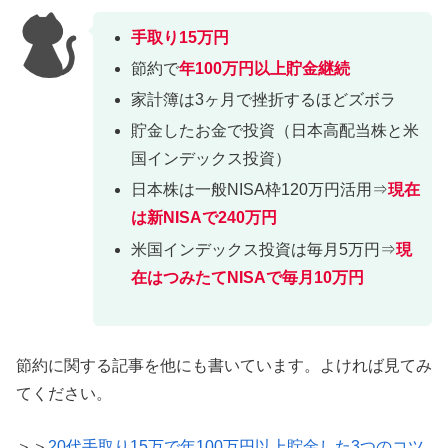
手取り15万円
節約で
年100万円以上貯金
継続
家計簿は3ヶ月で挫折するほどズボラ
貯金したお金で投資（日本高配当株と米
国インデックス投資）
日本株は一般NISA枠120万円活用⇒
現在
は新NISAで240万円
米国インデックス投資は毎月5万円⇒
現
在はつみたてNISAで毎月10万円
節約に関する記事を他にも書いています。よければ見てみ
てください。
＞＞
20代手取り15万で年100万円以上貯金した3つのコツ