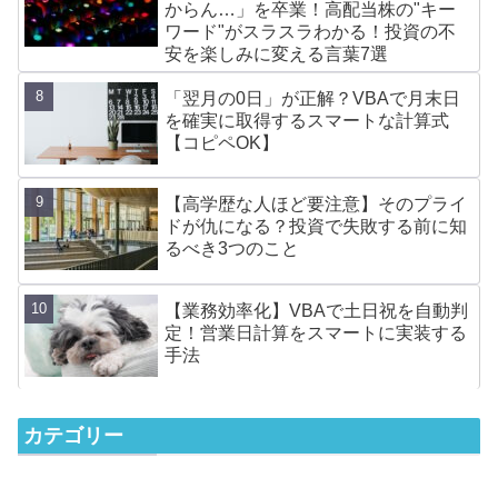
からん…」を卒業！高配当株の"キー
ワード"がスラスラわかる！投資の不
安を楽しみに変える言葉7選
「翌月の0日」が正解？VBAで月末日
を確実に取得するスマートな計算式
【コピペOK】
【高学歴な人ほど要注意】そのプライ
ドが仇になる？投資で失敗する前に知
るべき3つのこと
【業務効率化】VBAで土日祝を自動判
定！営業日計算をスマートに実装する
手法
カテゴリー