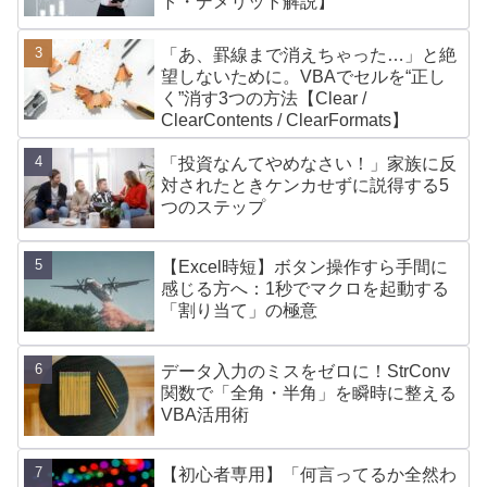
ト・デメリット解説】
「あ、罫線まで消えちゃった…」と絶
望しないために。VBAでセルを“正し
く”消す3つの方法【Clear /
ClearContents / ClearFormats】
「投資なんてやめなさい！」家族に反
対されたときケンカせずに説得する5
つのステップ
【Excel時短】ボタン操作すら手間に
感じる方へ：1秒でマクロを起動する
「割り当て」の極意
データ入力のミスをゼロに！StrConv
関数で「全角・半角」を瞬時に整える
VBA活用術
【初心者専用】「何言ってるか全然わ