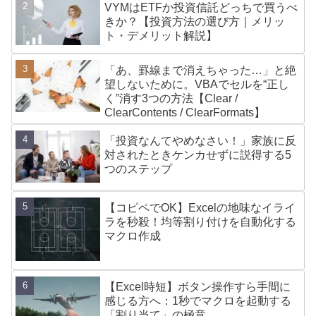
VYMはETFか投資信託どっちで買うべ
きか？【投資方法の選び方｜メリッ
ト・デメリット解説】
「あ、罫線まで消えちゃった…」と絶
望しないために。VBAでセルを“正し
く”消す3つの方法【Clear /
ClearContents / ClearFormats】
「投資なんてやめなさい！」家族に反
対されたときケンカせずに説得する5
つのステップ
【コピペでOK】Excelの地味なイライ
ラを秒殺！均等割り付けを自動化する
マクロ作成
【Excel時短】ボタン操作すら手間に
感じる方へ：1秒でマクロを起動する
「割り当て」の極意