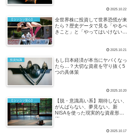
2025.10.22
全世界株に投資して世界恐慌が来
【コツコツ安心】インデックス投資の基本
たら？歴史データで見る「やるべ
きこと」と「やってはいけないこ
と」
2025.10.21
もし日本経済が本当にヤバくなっ
投資知識
たら…？大切な資産を守り抜く5
つの具体策
2025.10.20
【脱・意識高い系】期待しない、
【コツコツ安心】インデックス投資の基本
がんばらない、夢見ない。新
NISAを使った現実的な資産形成
術
2025.10.17