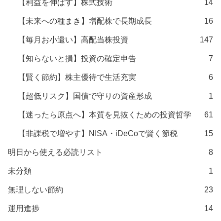
【利益を伸ばす】株式技術
14
【未来への種まき】増配株で長期成長
16
【毎月お小遣い】高配当株投資
147
【知らないと損】投資の確定申告
7
【賢く節約】株主優待で生活充実
6
【超低リスク】国債で守りの資産形成
1
【迷ったら原点へ】本質を見抜くための投資哲学
61
【非課税で増やす】NISA・iDeCoで賢く節税
15
明日から使える必読リスト
8
未分類
1
無理しない節約
23
運用進捗
14