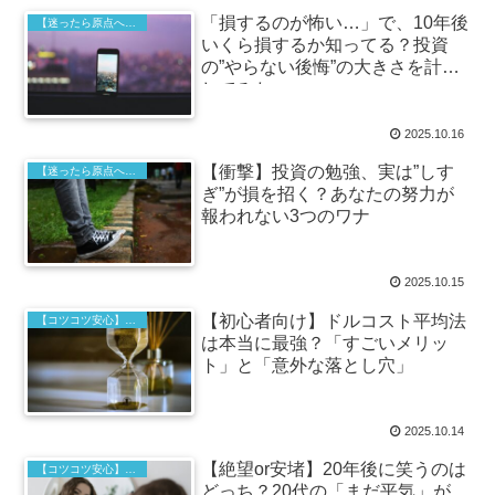
「損するのが怖い…」で、10年後
【迷ったら原点へ】本質を見抜くための投資哲学
いくら損するか知ってる？投資
の”やらない後悔”の大きさを計算
してみた
2025.10.16
【衝撃】投資の勉強、実は”しす
【迷ったら原点へ】本質を見抜くための投資哲学
ぎ”が損を招く？あなたの努力が
報われない3つのワナ
2025.10.15
【初心者向け】ドルコスト平均法
【コツコツ安心】インデックス投資の基本
は本当に最強？「すごいメリッ
ト」と「意外な落とし穴」
2025.10.14
【絶望or安堵】20年後に笑うのは
【コツコツ安心】インデックス投資の基本
どっち？20代の「まだ平気」が、