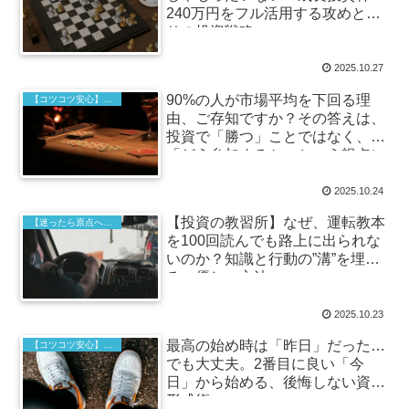
240万円をフル活用する攻めと守
りの投資戦略
2025.10.27
90%の人が市場平均を下回る理
【コツコツ安心】インデックス投資の基本
由、ご存知ですか？その答えは、
投資で「勝つ」ことではなく、
「どう参加するか」という視点に
ありました。
2025.10.24
【投資の教習所】なぜ、運転教本
【迷ったら原点へ】本質を見抜くための投資哲学
を100回読んでも路上に出られな
いのか？知識と行動の”溝”を埋め
る、優しい方法
2025.10.23
最高の始め時は「昨日」だった…
【コツコツ安心】インデックス投資の基本
でも大丈夫。2番目に良い「今
日」から始める、後悔しない資産
形成術