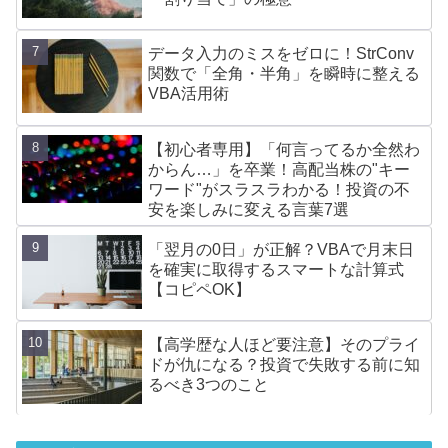
データ入力のミスをゼロに！StrConv
関数で「全角・半角」を瞬時に整える
VBA活用術
【初心者専用】「何言ってるか全然わ
からん…」を卒業！高配当株の"キー
ワード"がスラスラわかる！投資の不
安を楽しみに変える言葉7選
「翌月の0日」が正解？VBAで月末日
を確実に取得するスマートな計算式
【コピペOK】
【高学歴な人ほど要注意】そのプライ
ドが仇になる？投資で失敗する前に知
るべき3つのこと