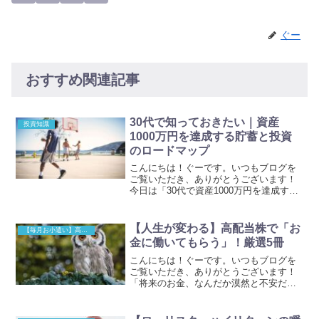
ぐー
おすすめ関連記事
30代で知っておきたい｜資産
投資知識
1000万円を達成する貯蓄と投資
のロードマップ
こんにちは！ぐーです。いつもブログを
ご覧いただき、ありがとうございます！
今日は「30代で資産1000万円を達成する
ための貯蓄と投資の両立方法」につい
て、語っていきたいと思います！「将来
のために、そろそろ資産運用を始めたい
【人生が変わる】高配当株で「お
【毎月お小遣い】高配当株投資
けど、何から始めたら...
金に働いてもらう」！厳選5冊
こんにちは！ぐーです。いつもブログを
ご覧いただき、ありがとうございます！
「将来のお金、なんだか漠然と不安だな
ぁ…」「投資に興味はあるけど、何から
始めたらいいかわからない…」「損する
のが怖くて、一歩が踏み出せない…」こ