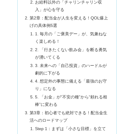
お給料以外の「チャリンチャリン収
入」が心を守る
第2章：配当金が人生を変える！QOL爆上
げの具体例5選
1. 毎月の「ご褒美デー」が、気兼ねな
く楽しめる！
2. 「行きたくない飲み会」を断る勇気
が湧いてくる
3. 未来への「自己投資」のハードルが
劇的に下がる
4. 想定外の事態に備える「最強のお守
り」になる
5. 「お金」が“不安の種”から“頼れる相
棒”に変わる
第3章：初心者でも絶対できる！配当金生
活へのロードマップ
Step 1：まずは「小さな目標」を立て