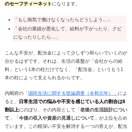
のセーフティーネット
になります。
「もし病気で働けなくなったらどうしよう…」
「会社の業績が悪化して、給料が下がったり、クビ
になったりしたら…」
こんな不安が、配当金によって少しずつ和らいでいくのが
分かるはずです。それは、生活の基盤が「会社からの給
料」という1本の柱だけでなく、「配当金」というもう1
本の柱によって支えられるからです。
内閣府の「
国民生活に関する世論調査（令和元年）」
によ
ると、
日常生活での悩みや不安を感じている人の割合は6
割以上
にのぼり、その内容として「
老後の生活設計につい
て
」「
今後の収入や資産の見通しについて
」が上位を占め
ています。この根深い不安を解消する一つの答えが、配当