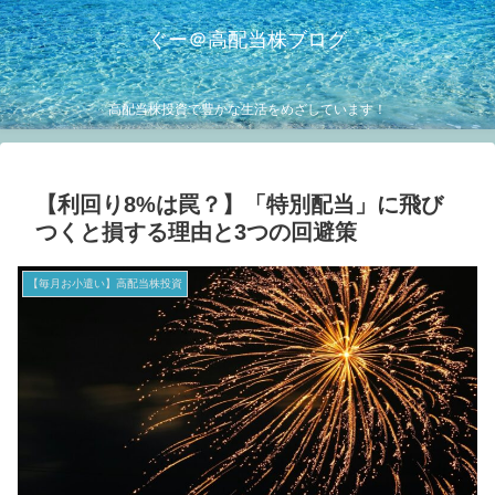
ぐー＠高配当株ブログ
高配当株投資で豊かな生活をめざしています！
【利回り8%は罠？】「特別配当」に飛び
つくと損する理由と3つの回避策
【毎月お小遣い】高配当株投資