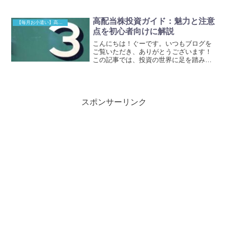
っていませんか？「投資って難しそうだ
し、なんだか怖い…」「正直、将来のお
金のことがすごく不安…」「毎月の給料
高配当株投資ガイド：魅力と注意
【毎月お小遣い】高配当株投資
だけじゃ、趣味に使えるお...
点を初心者向けに解説
こんにちは！ぐーです。いつもブログを
ご覧いただき、ありがとうございます！
この記事では、投資の世界に足を踏み入
れたばかりの人向けに「高配当株」の魅
力と、知っておくべき注意点、そして失
敗しないためのヒントを分かりやすくお
伝えします。【毎月お小...
スポンサーリンク