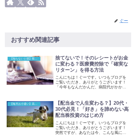
ぐー
おすすめ関連記事
捨てないで！そのレシートがお金
【知らないと損】投資の確定申告
に変わる？医療費控除で「確実な
リターン」を得る方法
こんにちは！ぐーです。いつもブログを
ご覧いただき、ありがとうございます！
「今年もなんだかんだ、病院代がかかっ
たなぁ…」年末が近づくと、手元の出費
を振り返ってため息をつくこと、ありま
せんか？風邪、インフルエンザ、花粉
【配当金で人生変わる？】20代・
【毎月お小遣い】高配当株投資
症、歯医者、自分だけでなく...
30代必見！「好き」を諦めない高
配当株投資のはじめ方
こんにちは！ぐーです。いつもブログを
ご覧いただき、ありがとうございます！
突然ですが、あなたは今、こんな風に思