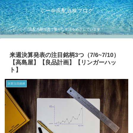
ぐー＠高配当株ブログ
高配当株投資で豊かな生活をめざしています！
来週決算発表の注目銘柄3つ（7/6~7/10）
【高島屋】【良品計画】【リンガーハッ
ト】
決算注目銘柄