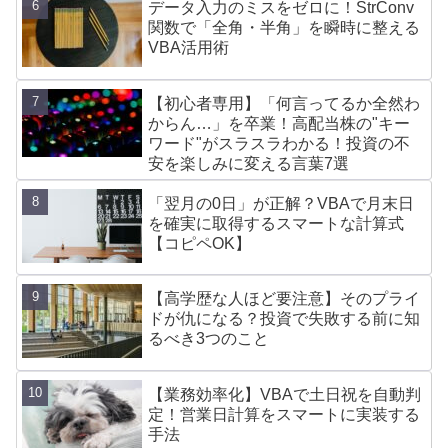
データ入力のミスをゼロに！StrConv
関数で「全角・半角」を瞬時に整える
VBA活用術
【初心者専用】「何言ってるか全然わ
からん…」を卒業！高配当株の"キー
ワード"がスラスラわかる！投資の不
安を楽しみに変える言葉7選
「翌月の0日」が正解？VBAで月末日
を確実に取得するスマートな計算式
【コピペOK】
【高学歴な人ほど要注意】そのプライ
ドが仇になる？投資で失敗する前に知
るべき3つのこと
【業務効率化】VBAで土日祝を自動判
定！営業日計算をスマートに実装する
手法