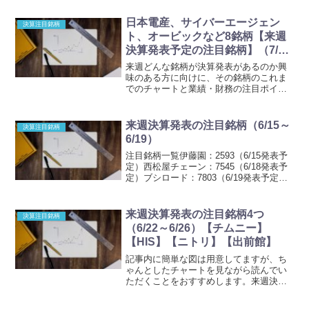
日本電産、サイバーエージェン
決算注目銘柄
ト、オービックなど8銘柄【来週
決算発表予定の注目銘柄】（7/20
～7/22）
来週どんな銘柄が決算発表があるのか興
味のある方に向けに、その銘柄のこれま
でのチャートと業績・財務の注目ポイン
トを見ていこうと思います。また、来週
のトレードでの注意点や考え方など、初
心者の方の参考になれば幸いです。来週
来週決算発表の注目銘柄（6/15～
決算注目銘柄
決算発表予定の注目銘柄リ...
6/19）
注目銘柄一覧伊藤園：2593（6/15発表予
定）西松屋チェーン：7545（6/18発表予
定）ブシロード：7803（6/19発表予定）
以上です。それではそれそれのチャート
や業績・財務状況を見ていきたいと思い
ます。伊藤園：2593（6/15発表...
来週決算発表の注目銘柄4つ
決算注目銘柄
（6/22～6/26）【チムニー】
【HIS】【ニトリ】【出前館】
記事内に簡単な図は用意してますが、ち
ゃんとしたチャートを見ながら読んでい
ただくことをおすすめします。来週決算
発表の注目銘柄4つチムニー：3178（6/23
発表予定）エイチ・アイ・エス：