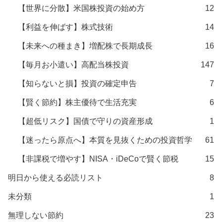
【世界に分散】米国株投資の始め方
12
【利益を伸ばす】株式技術
14
【未来への種まき】増配株で長期成長
16
【毎月お小遣い】高配当株投資
147
【知らないと損】投資の確定申告
7
【賢く節約】株主優待で生活充実
6
【超低リスク】国債で守りの資産形成
1
【迷ったら原点へ】本質を見抜くための投資哲学
61
【非課税で増やす】NISA・iDeCoで賢く節税
15
明日から使える必読リスト
8
未分類
1
無理しない節約
23