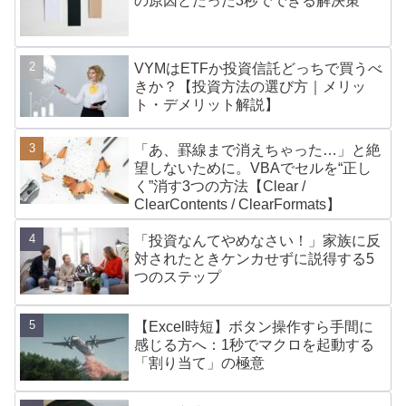
の原因とたった3秒でできる解決策
VYMはETFか投資信託どっちで買うべ
きか？【投資方法の選び方｜メリッ
ト・デメリット解説】
「あ、罫線まで消えちゃった…」と絶
望しないために。VBAでセルを“正し
く”消す3つの方法【Clear /
ClearContents / ClearFormats】
「投資なんてやめなさい！」家族に反
対されたときケンカせずに説得する5
つのステップ
【Excel時短】ボタン操作すら手間に
感じる方へ：1秒でマクロを起動する
「割り当て」の極意