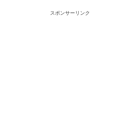
9603（6/24発表予定）ニトリホールディ
ングス：98...
スポンサーリンク