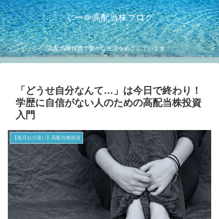
ぐー＠高配当株ブログ
高配当株投資で豊かな生活をめざしています！
「どうせ自分なんて…」は今日で終わり！
学歴に自信がない人のための高配当株投資
入門
【毎月お小遣い】高配当株投資