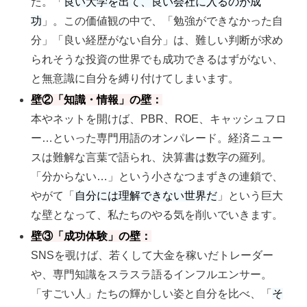
た。「
良い大学を出て、良い会社に入るのが成
功
」。この価値観の中で、「勉強ができなかった自
分」「良い経歴がない自分」は、難しい判断が求め
られそうな投資の世界でも成功できるはずがない、
と無意識に自分を縛り付けてしまいます。
壁②「知識・情報」の壁：
本やネットを開けば、PBR、ROE、キャッシュフロ
ー…といった専門用語のオンパレード。経済ニュー
スは難解な言葉で語られ、決算書は数字の羅列。
「分からない…」という小さなつまずきの連鎖で、
やがて「
自分には理解できない世界だ
」という巨大
な壁となって、私たちのやる気を削いでいきます。
壁③「成功体験」の壁：
SNSを覗けば、若くして大金を稼いだトレーダー
や、専門知識をスラスラ語るインフルエンサー。
「すごい人」たちの輝かしい姿と自分を比べ、「
そ