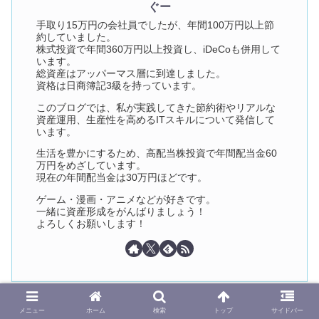
ぐー
手取り15万円の会社員でしたが、年間100万円以上節
約していました。
株式投資で年間360万円以上投資し、iDeCoも併用して
います。
総資産はアッパーマス層に到達しました。
資格は日商簿記3級を持っています。
このブログでは、私が実践してきた節約術やリアルな
資産運用、生産性を高めるITスキルについて発信して
います。
生活を豊かにするため、高配当株投資で年間配当金60
万円をめざしています。
現在の年間配当金は30万円ほどです。
ゲーム・漫画・アニメなどが好きです。
一緒に資産形成をがんばりましょう！
よろしくお願いします！
よく読まれている記事
メニュー
ホーム
検索
トップ
サイドバー