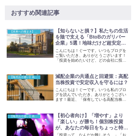
おすすめ関連記事
【知らないと損？】私たちの生活
【未来への種まき】増配株で長期成長
を陰で支える「BtoBのガリバー
企業」5選！地味だけど超安定な
「増配株」
こんにちは！ぐーです。いつもブログを
ご覧いただき、ありがとうございます！
「投資を始めたいけど、どの会社に投資
すればいいんだろう？」「やっぱり、CM
でよく見る有名な会社の株を買うのが安
心かな？」投資を始めたばかりの頃っ
減配企業の共通点と回避策：高配
【毎月お小遣い】高配当株投資
て、こんな風に悩みますよ...
当株投資で安定収入を守るには？
こんにちは！ぐーです。いつも私のブロ
グを読んでいただき、ありがとうござい
ます！最近、「保有している高配当株が
減配してしまった…」という声をよく耳
にします。せっかく始めた高配当株投
資、減配は本当にショックですよね。そ
【初心者向け】「増やす」より
【毎月お小遣い】高配当株投資
の気持ち、よく分かります。...
「楽しい」が勝ち！個別株投資
が、あなたの毎日をちょっと特別
にする理由
「投資って、なんだか難しそう…」「お