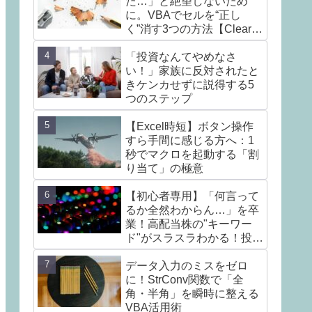
た…」と絶望しないため
に。VBAでセルを“正し
く”消す3つの方法【Clear /
ClearContents /
ClearFormats】
「投資なんてやめなさ
い！」家族に反対されたと
きケンカせずに説得する5
つのステップ
【Excel時短】ボタン操作
すら手間に感じる方へ：1
秒でマクロを起動する「割
り当て」の極意
【初心者専用】「何言って
るか全然わからん…」を卒
業！高配当株の"キーワー
ド"がスラスラわかる！投資
の不安を楽しみに変える言
葉7選
データ入力のミスをゼロ
に！StrConv関数で「全
角・半角」を瞬時に整える
VBA活用術