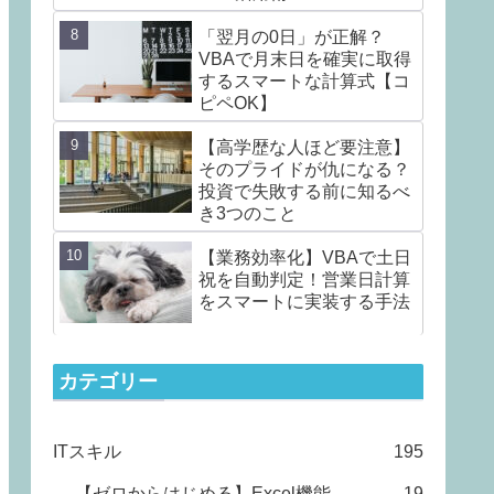
「翌月の0日」が正解？
VBAで月末日を確実に取得
するスマートな計算式【コ
ピペOK】
【高学歴な人ほど要注意】
そのプライドが仇になる？
投資で失敗する前に知るべ
き3つのこと
【業務効率化】VBAで土日
祝を自動判定！営業日計算
をスマートに実装する手法
カテゴリー
ITスキル
195
【ゼロからはじめる】Excel機能
19