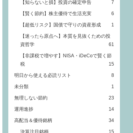
【知らないと損】投資の確定申告
7
【賢く節約】株主優待で生活充実
6
【超低リスク】国債で守りの資産形成
1
【迷ったら原点へ】本質を見抜くための投
資哲学
61
【非課税で増やす】NISA・iDeCoで賢く節
税
15
明日から使える必読リスト
8
未分類
1
無理しない節約
23
運用進捗
14
高配当＆優待銘柄
34
決算注目銘柄
15