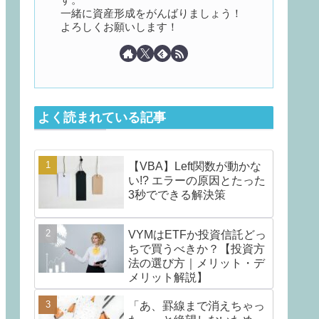
一緒に資産形成をがんばりましょう！
よろしくお願いします！
よく読まれている記事
【VBA】Left関数が動かな
い!? エラーの原因とたった
3秒でできる解決策
VYMはETFか投資信託どっ
ちで買うべきか？【投資方
法の選び方｜メリット・デ
メリット解説】
「あ、罫線まで消えちゃっ