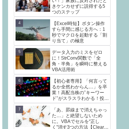
い！」家族に反対されたと
きケンカせずに説得する5
つのステップ
【Excel時短】ボタン操作
すら手間に感じる方へ：1
秒でマクロを起動する「割
り当て」の極意
データ入力のミスをゼロ
に！StrConv関数で「全
角・半角」を瞬時に整える
VBA活用術
【初心者専用】「何言って
るか全然わからん…」を卒
業！高配当株の"キーワー
ド"がスラスラわかる！投資
の不安を楽しみに変える言
葉7選
「あ、罫線まで消えちゃっ
た…」と絶望しないため
に。VBAでセルを“正し
く”消す3つの方法【Clear /