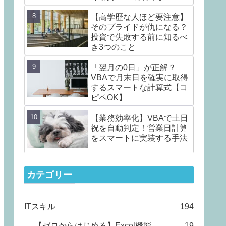
ClearContents /
ClearFormats】
【高学歴な人ほど要注意】
そのプライドが仇になる？
投資で失敗する前に知るべ
き3つのこと
「翌月の0日」が正解？
VBAで月末日を確実に取得
するスマートな計算式【コ
ピペOK】
【業務効率化】VBAで土日
祝を自動判定！営業日計算
をスマートに実装する手法
カテゴリー
ITスキル
194
【ゼロからはじめる】Excel機能
19