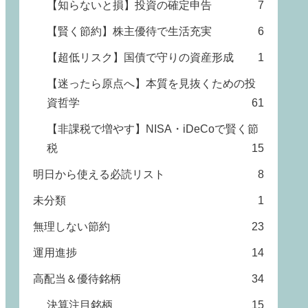
【知らないと損】投資の確定申告
7
【賢く節約】株主優待で生活充実
6
【超低リスク】国債で守りの資産形成
1
【迷ったら原点へ】本質を見抜くための投
資哲学
61
【非課税で増やす】NISA・iDeCoで賢く節
税
15
明日から使える必読リスト
8
未分類
1
無理しない節約
23
運用進捗
14
高配当＆優待銘柄
34
決算注目銘柄
15