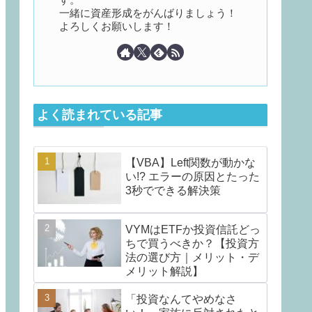
一緒に資産形成をがんばりましょう！
よろしくお願いします！
よく読まれている記事
【VBA】Left関数が動かな
い!? エラーの原因とたった
3秒でできる解決策
VYMはETFか投資信託どっ
ちで買うべきか？【投資方
法の選び方｜メリット・デ
メリット解説】
「投資なんてやめなさ