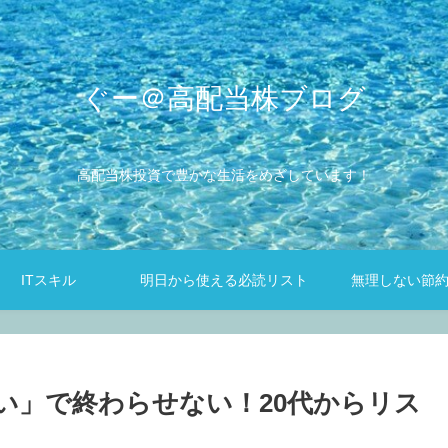
ぐー＠高配当株ブログ
高配当株投資で豊かな生活をめざしています！
ITスキル
明日から使える必読リスト
無理しない節
い」で終わらせない！20代からリス