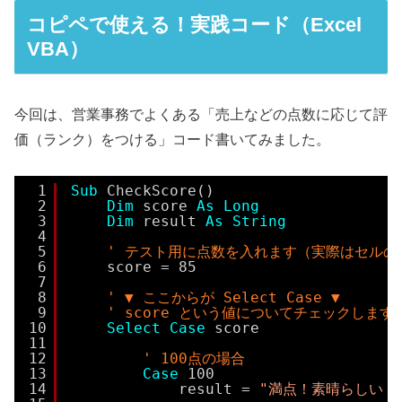
コピペで使える！実践コード（Excel
VBA）
今回は、営業事務でよくある「売上などの点数に応じて評
価（ランク）をつける」コード書いてみました。
1
Sub
CheckScore()
2
Dim
score 
As
Long
3
Dim
result 
As
String
4
5
' テスト用に点数を入れます（実際はセルの
6
score = 85
7
8
' ▼ ここからが Select Case ▼
9
' score という値についてチェックします
10
Select
Case
score
11
12
' 100点の場合
13
Case
100
14
result = 
"満点！素晴らしい！