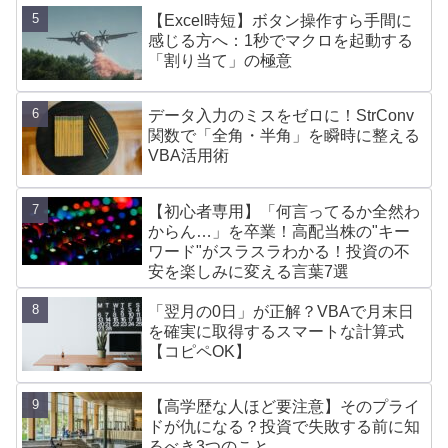
【Excel時短】ボタン操作すら手間に
感じる方へ：1秒でマクロを起動する
「割り当て」の極意
データ入力のミスをゼロに！StrConv
関数で「全角・半角」を瞬時に整える
VBA活用術
【初心者専用】「何言ってるか全然わ
からん…」を卒業！高配当株の"キー
ワード"がスラスラわかる！投資の不
安を楽しみに変える言葉7選
「翌月の0日」が正解？VBAで月末日
を確実に取得するスマートな計算式
【コピペOK】
【高学歴な人ほど要注意】そのプライ
ドが仇になる？投資で失敗する前に知
るべき3つのこと