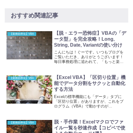
おすすめ関連記事
【脱・エラー恐怖症】VBAの「デ
【業務効率化】VBA
ータ型」を完全攻略！Long,
String, Date, Variantの使い分け
こんにちは！ぐーです。いつもブログを
ご覧いただき、ありがとうございます！
毎日事務処理に追われて、「もっと楽に
なりたい」と思ってプログラミングを始
めたものの、画面に出る真っ赤なエラー
メッセージに心が折れそうになっていま
【Excel VBA】「区切り位置」機
【業務効率化】VBA
せんか？この記事で解決で...
能でデータ分割をサクッと自動化
する方法
Excelの標準機能にも「データ」タブに
「区切り位置」がありますが、これをプ
ログラム（VBA）で動かすのが
TextToColumnsメソッドです。まさに
「あらかじめ指定したルールに従って、
一瞬でデータを切り分ける自動カッタ
脱・手作業！Excelマクロでファ
【業務効率化】VBA
ー」のようなイメー...
イル一覧を秒速作成【コピペで使