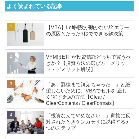
よく読まれている記事
【VBA】Left関数が動かない!? エラー
の原因とたった3秒でできる解決策
VYMはETFか投資信託どっちで買うべ
きか？【投資方法の選び方｜メリッ
ト・デメリット解説】
「あ、罫線まで消えちゃった…」と絶
望しないために。VBAでセルを“正し
く”消す3つの方法【Clear /
ClearContents / ClearFormats】
「投資なんてやめなさい！」家族に反
対されたときケンカせずに説得する5
つのステップ