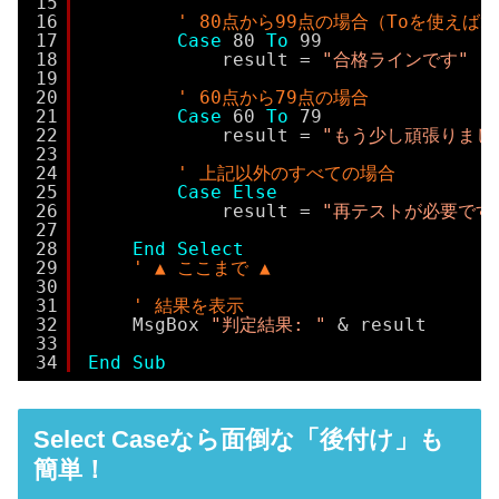
15
16
' 80点から99点の場合（Toを使えば
17
Case
80 
To
99
18
result = 
"合格ラインです"
19
20
' 60点から79点の場合
21
Case
60 
To
79
22
result = 
"もう少し頑張りまし
23
24
' 上記以外のすべての場合
25
Case
Else
26
result = 
"再テストが必要です
27
28
End
Select
29
' ▲ ここまで ▲
30
31
' 結果を表示
32
MsgBox 
"判定結果: "
& result
33
34
End
Sub
Select Caseなら面倒な「後付け」も
簡単！