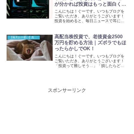
が分かれば投資はもっと面白くな
る！
こんにちは！ぐーです。いつもブログを
ご覧いただき、ありがとうございます！
投資を始めると、毎日ニュースで耳にす
る「日経平均株価」と「TOPIX（トピッ
クス）」。「今日は日経平均が上がった
んだな〜」「TOPIXはプラスか、ふむふ
高配当株投資で、老後資金2500
【毎月お小遣い】高配当株投資
む…」なんとなく...
万円を貯める方法｜ズボラでもほ
ったらかしでOK！
こんにちは！ぐーです。いつもブログを
ご覧いただき、ありがとうございます！
「投資って難しそう…」「損したらどう
しよう…」こんな悩みはありませんか？
この記事では、なぜ、将来のお金に不安
を感じるのか？高配当株投資が、その悩
みをどう解決してくれるの...
スポンサーリンク