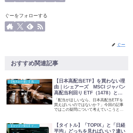
ぐーをフォローする
ぐー
おすすめ関連記事
【日本高配当ETF】を買わない理
【毎月お小遣い】高配当株投資
由｜iシェアーズ MSCI ジャパン
高配当利回り ETF（1478）と
VYM・HDVを比較
「配当がほしいなら、日本高配当ETFを
買えばいいのではないか？」今回の記事
ではこの疑問について考えていこうと思
います。さっそくですが、日本高配当
ETFより米国高配当ETFの方がいいとい
うのが今回の記事の結論です。今回の記
【タイトル】「TOPIX」と「日経
【コツコツ安心】インデックス投資の基本
事の結論配当利回りも...
平均」どっちを見ればいい？違い