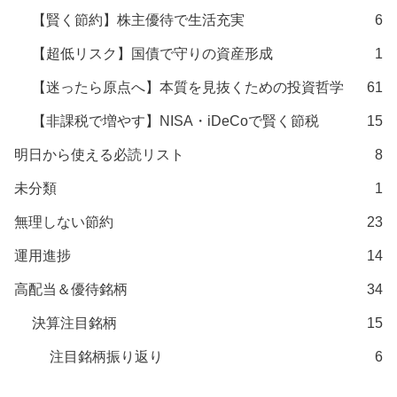
【賢く節約】株主優待で生活充実
6
【超低リスク】国債で守りの資産形成
1
【迷ったら原点へ】本質を見抜くための投資哲学
61
【非課税で増やす】NISA・iDeCoで賢く節税
15
明日から使える必読リスト
8
未分類
1
無理しない節約
23
運用進捗
14
高配当＆優待銘柄
34
決算注目銘柄
15
注目銘柄振り返り
6