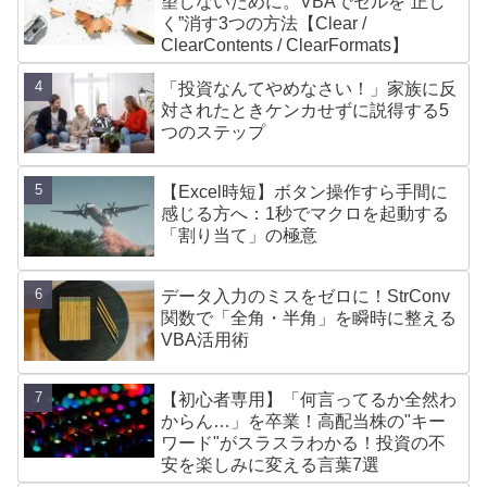
望しないために。VBAでセルを“正し
く”消す3つの方法【Clear /
ClearContents / ClearFormats】
「投資なんてやめなさい！」家族に反
対されたときケンカせずに説得する5
つのステップ
【Excel時短】ボタン操作すら手間に
感じる方へ：1秒でマクロを起動する
「割り当て」の極意
データ入力のミスをゼロに！StrConv
関数で「全角・半角」を瞬時に整える
VBA活用術
【初心者専用】「何言ってるか全然わ
からん…」を卒業！高配当株の"キー
ワード"がスラスラわかる！投資の不
安を楽しみに変える言葉7選