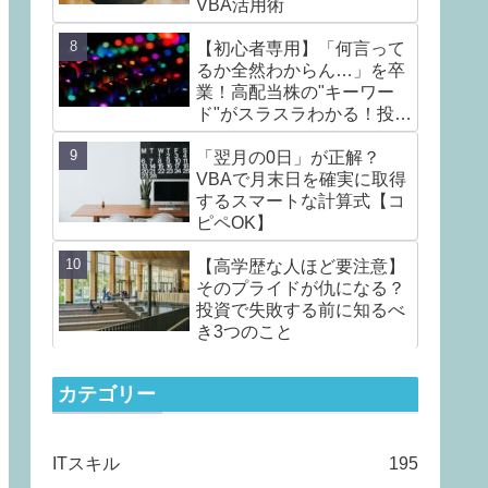
VBA活用術
【初心者専用】「何言って
るか全然わからん…」を卒
業！高配当株の"キーワー
ド"がスラスラわかる！投資
の不安を楽しみに変える言
葉7選
「翌月の0日」が正解？
VBAで月末日を確実に取得
するスマートな計算式【コ
ピペOK】
【高学歴な人ほど要注意】
そのプライドが仇になる？
投資で失敗する前に知るべ
き3つのこと
カテゴリー
ITスキル
195