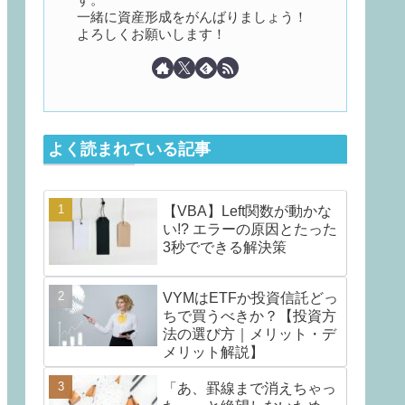
一緒に資産形成をがんばりましょう！
よろしくお願いします！
よく読まれている記事
【VBA】Left関数が動かな
い!? エラーの原因とたった
3秒でできる解決策
VYMはETFか投資信託どっ
ちで買うべきか？【投資方
法の選び方｜メリット・デ
メリット解説】
「あ、罫線まで消えちゃっ