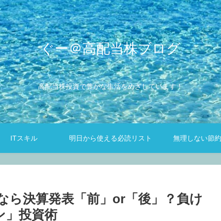
ぐー＠高配当株ブログ
高配当株投資で豊かな生活をめざしています！
ITスキル
明日から使える必読リスト
無理しない節
なら決算発表「前」or「後」？負け
ン」投資術