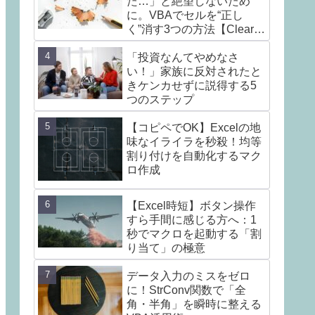
た…」と絶望しないため
に。VBAでセルを“正し
く”消す3つの方法【Clear /
ClearContents /
ClearFormats】
「投資なんてやめなさ
い！」家族に反対されたと
きケンカせずに説得する5
つのステップ
【コピペでOK】Excelの地
味なイライラを秒殺！均等
割り付けを自動化するマク
ロ作成
【Excel時短】ボタン操作
すら手間に感じる方へ：1
秒でマクロを起動する「割
り当て」の極意
データ入力のミスをゼロ
に！StrConv関数で「全
角・半角」を瞬時に整える