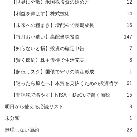
【世界に分散】米国株投資の始め方
12
【利益を伸ばす】株式技術
14
【未来への種まき】増配株で長期成長
16
【毎月お小遣い】高配当株投資
147
【知らないと損】投資の確定申告
7
【賢く節約】株主優待で生活充実
6
【超低リスク】国債で守りの資産形成
1
【迷ったら原点へ】本質を見抜くための投資哲学
61
【非課税で増やす】NISA・iDeCoで賢く節税
15
明日から使える必読リスト
8
未分類
1
無理しない節約
23