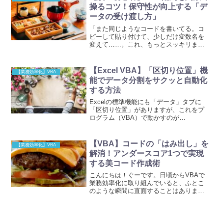
操るコツ！保守性が向上する「デ
ータの受け渡し方」
「また同じようなコードを書いてる。コ
ピーして貼り付けて、少しだけ変数名を
変えて……。これ、もっとスッキリまと
められないのかな？ でも、配列を関数に
渡すのってエラーが出そうで、なんだか
難しそう……。」そんな風に悩んだこと
【Excel VBA】「区切り位置」機
【業務効率化】VBA
はありませんか？私自身...
能でデータ分割をサクッと自動化
する方法
Excelの標準機能にも「データ」タブに
「区切り位置」がありますが、これをプ
ログラム（VBA）で動かすのが
TextToColumnsメソッドです。まさに
「あらかじめ指定したルールに従って、
一瞬でデータを切り分ける自動カッタ
【VBA】コードの「はみ出し」を
【業務効率化】VBA
ー」のようなイメー...
解消！アンダースコア1つで実現
する美コード作成術
こんにちは！ぐーです。日頃からVBAで
業務効率化に取り組んでいると、ふとこ
のような瞬間に直面することはありませ
んか？「おや、このコード……右に長く
なりすぎているな」夢中で記述している
と、つい1行に情報を詰め込みすぎてしま