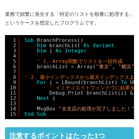
業務で頻繁に発生する「特定のリストを順番に処理する」
というケースを想定したプログラムです。
1
Sub
BranchProcess()
2
Dim
branchList 
As
Variant
3
Dim
i 
As
Integer
4
5
' 1. Array関数でリストを一括作成
6
branchList = Array(
"東京"
, 
"横浜"
,
7
8
' 2. 最小インデックスから最大インデックスま
9
For
i = LBound(branchList) 
To
UB
10
' イミディエイトウィンドウに結果を
11
Debug.Print branchList(i) & 
12
Next
i
13
14
MsgBox 
"全支店の処理が完了しました！"
15
End
Sub
注意するポイントはたった1つ