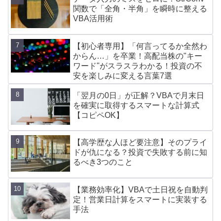
関数で「全角・半角」を瞬時に整える
VBA活用術
【初心者専用】「何言ってるか全然わ
からん…」を卒業！高配当株の"キー
ワード"がスラスラわかる！投資の不
安を楽しみに変える言葉7選
「翌月の0日」が正解？VBAで月末日
を確実に取得するスマートな計算式
【コピペOK】
【高学歴な人ほど要注意】そのプライ
ドが仇になる？投資で失敗する前に知
るべき3つのこと
【業務効率化】VBAで土日祝を自動判
定！営業日計算をスマートに実装する
手法