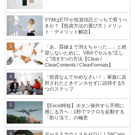
VYMはETFか投資信託どっちで買うべ
きか？【投資方法の選び方｜メリッ
ト・デメリット解説】
「あ、罫線まで消えちゃった…」と絶
望しないために。VBAでセルを“正し
く”消す3つの方法【Clear /
ClearContents / ClearFormats】
「投資なんてやめなさい！」家族に反
対されたときケンカせずに説得する5
つのステップ
【Excel時短】ボタン操作すら手間に
感じる方へ：1秒でマクロを起動する
「割り当て」の極意
データ入力のミスをゼロに！StrConv