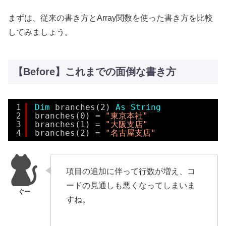
まずは、従来の書き方とArray関数を使った書き方を比較
してみましょう。
【Before】これまでの面倒な書き方
1
Dim
branches(2) 
As
String
2
branches(0) = 
"東京本社"
3
branches(1) = 
"大阪支店"
4
branches(2) = 
"名古屋支店"
項目の追加に伴って行数が増え、コ
ードの見通しも悪くなってしまいま
すね。