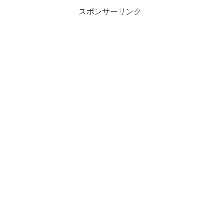
い、画面の端を越えて...
スポンサーリンク